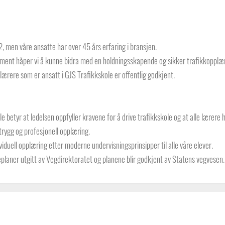
, men våre ansatte har over 45 års erfaring i bransjen.
ent håper vi å kunne bidra med en holdningsskapende og sikker trafikkopplær
klærere som er ansatt i GJS Trafikkskole er offentlig godkjent.
e betyr at ledelsen oppfyller kravene for å drive trafikkskole og at alle lærere
 trygg og profesjonell opplæring.
dividuell opplæring etter moderne undervisningsprinsipper til alle våre elever.
planer utgitt av Vegdirektoratet og planene blir godkjent av Statens vegvesen.