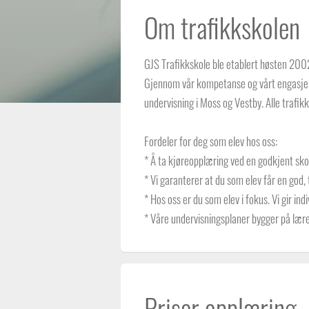
Om trafikkskolen
GJS Trafikkskole ble etablert høsten 2002
Gjennom vår kompetanse og vårt engasjem
undervisning i Moss og Vestby. Alle trafik
Fordeler for deg som elev hos oss:
* Å ta kjøreopplæring ved en godkjent skol
* Vi garanterer at du som elev får en god,
* Hos oss er du som elev i fokus. Vi gir in
* Våre undervisningsplaner bygger på lære
Priser opplæring