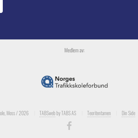
Medlem av:
ole, Moss / 2026
TABSweb
by TABS AS
Teoritentamen
Din Side