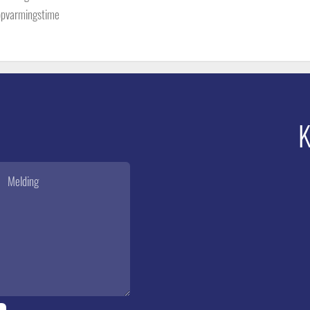
oppvarmingstime
K