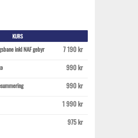
KURS
7 190 kr
gsbane inkl NAF gebyr
990 kr
ko
990 kr
ppsummering
1 990 kr
975 kr