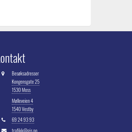
ontakt
Besøksadresser
Kongensgate 25
1530 Moss
Mølleveien 4
1540 Vestby
69 24 93 93
trafikk@gjs.no