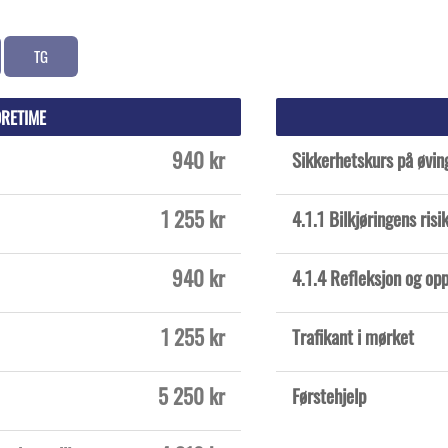
TG
ØRETIME
940 kr
Sikkerhetskurs på øvin
1 255 kr
4.1.1 Bilkjøringens risi
940 kr
4.1.4 Refleksjon og o
1 255 kr
Trafikant i mørket
5 250 kr
Førstehjelp