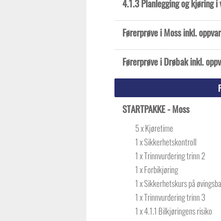
4.1.3 Planlegging og kjøring i 
Førerprøve i Moss inkl. oppv
Førerprøve i Drøbak inkl. op
STARTPAKKE - Moss
5 x Kjøretime
1 x Sikkerhetskontroll
1 x Trinnvurdering trinn 2
1 x Forbikjøring
1 x Sikkerhetskurs på øvingsb
1 x Trinnvurdering trinn 3
1 x 4.1.1 Bilkjøringens risiko