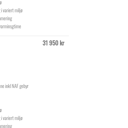
jø
i variert miljø
mmering
pvarminsgtime
31 950 kr
ane inkl NAF gebyr
jø
i variert miljø
mmering