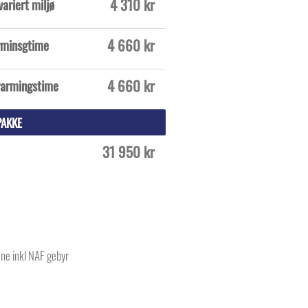
4 310 kr
variert miljø
4 660 kr
arminsgtime
4 660 kr
pvarmingstime
PAKKE
31 950 kr
ane inkl NAF gebyr